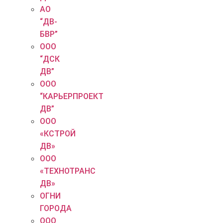
АО
“ДВ-
БВР”
ООО
“ДСК
ДВ”
ООО
“КАРЬЕРПРОЕКТ
ДВ”
ООО
«КСТРОЙ
ДВ»
ООО
«ТЕХНОТРАНС
ДВ»
ОГНИ
ГОРОДА
ООО