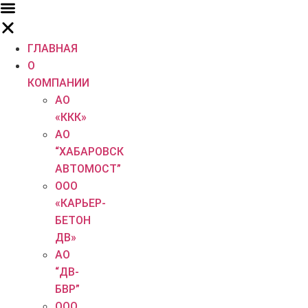
Перейти
к
содержимому
ГЛАВНАЯ
О
КОМПАНИИ
АО
«ККК»
АО
“ХАБАРОВСК
АВТОМОСТ”
ООО
«КАРЬЕР-
БЕТОН
ДВ»
АО
“ДВ-
БВР”
ООО