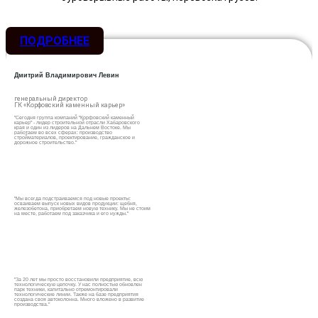
ПОДРОБНЕЕ
Дмитрий Владимирович Левин
генеральный директор
ГК «Корфовский каменный карьер»
"Сегодня группа компаний "Корфовский каменный
карьер" - лидер строительной отрасли Хабаровского
края и один из лидеров на Дальнем Востоке. Мы
работаем во всех сферах: производство
стройматериалов, проектирование, гражданское и
дорожное строительство."
"Мы всегда подстраиваемся под новые проекты:
осваиваем выпуск новых видов продукции: щебня,
железобетона, приобретаем новую технику. Мы не стоим
на месте, работаем под заказчика и его нужды."
"За 20 лет мы просто восстановили предприятие, всю
технологическую цепочку. У нас полностью обновлен
парк техники, капитально отремонтировали
технологические линии. Также на базе предприятия
создана своя автоколонна. Много вложено в развитие
производства."