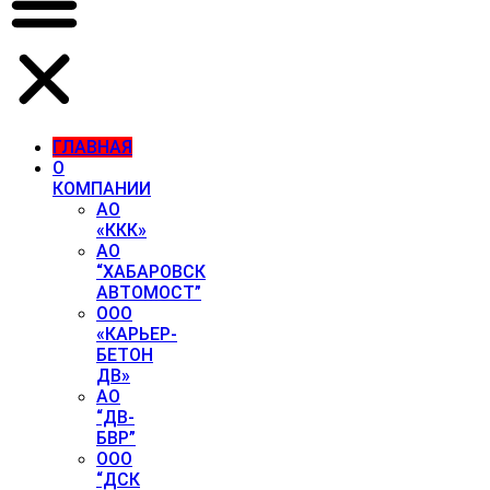
ГЛАВНАЯ
О
КОМПАНИИ
АО
«ККК»
АО
“ХАБАРОВСК
АВТОМОСТ”
ООО
«КАРЬЕР-
БЕТОН
ДВ»
АО
“ДВ-
БВР”
ООО
“ДСК