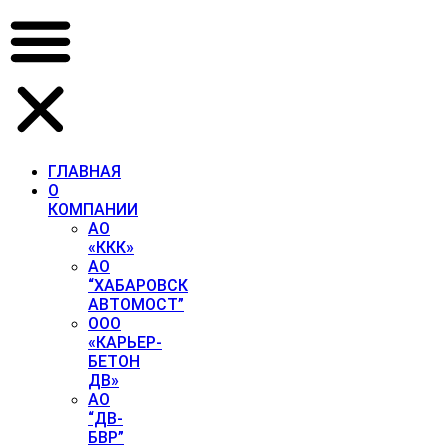
Перейти
к
содержимому
ГЛАВНАЯ
О
КОМПАНИИ
АО
«ККК»
АО
“ХАБАРОВСК
АВТОМОСТ”
ООО
«КАРЬЕР-
БЕТОН
ДВ»
АО
“ДВ-
БВР”