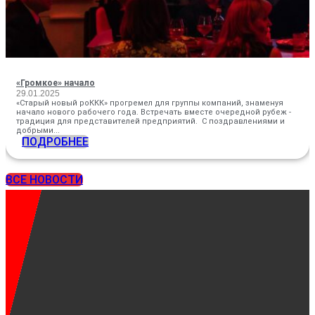
«Громкое» начало
29.01.2025
«Старый новый роККК» прогремел для группы компаний, знаменуя
начало нового рабочего года. Встречать вместе очередной рубеж -
традиция для представителей предприятий. С поздравлениями и
добрыми...
ПОДРОБНЕЕ
ВСЕ НОВОСТИ