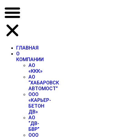
ГЛАВНАЯ
О
КОМПАНИИ
АО
«ККК»
АО
“ХАБАРОВСК
АВТОМОСТ”
ООО
«КАРЬЕР-
БЕТОН
ДВ»
АО
“ДВ-
БВР”
ООО