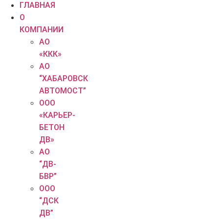
ГЛАВНАЯ
О
КОМПАНИИ
АО
«ККК»
АО
“ХАБАРОВСК
АВТОМОСТ”
ООО
«КАРЬЕР-
БЕТОН
ДВ»
АО
“ДВ-
БВР”
ООО
“ДСК
ДВ”