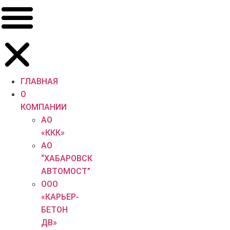
Перейти
к
содержимому
ГЛАВНАЯ
О
КОМПАНИИ
АО
«ККК»
АО
“ХАБАРОВСК
АВТОМОСТ”
ООО
«КАРЬЕР-
БЕТОН
ДВ»