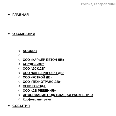
Россия, Хабаровский 
ГЛАВНАЯ
О КОМПАНИИ
АО «ККК»
АО “ХАБАРОВСК АВТОМОСТ”
ООО «КАРЬЕР-БЕТОН ДВ»
АО “ДВ-БВР”
ООО “ДСК ДВ”
ООО “КАРЬЕРПРОЕКТ ДВ”
ООО «КСТРОЙ ДВ»
ООО «ТЕХНОТРАНС ДВ»
ОГНИ ГОРОДА
ООО «ДВ РЕШЕНИЯ»
ИНФОРМАЦИЯ ПОДЛЕЖАЩАЯ РАСКРЫТИЮ
Корфовские грани
СОБЫТИЯ