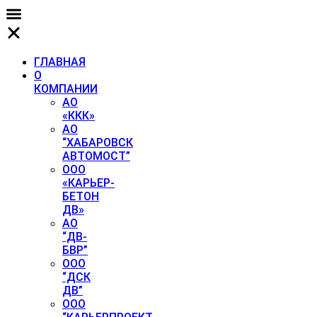
Перейти
к
содержимому
ГЛАВНАЯ
О
КОМПАНИИ
АО
«ККК»
АО
“ХАБАРОВСК
АВТОМОСТ”
ООО
«КАРЬЕР-
БЕТОН
ДВ»
АО
“ДВ-
БВР”
ООО
“ДСК
ДВ”
ООО