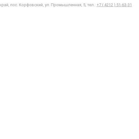
край, пос. Корфовский, ул. Промышленная, 5, тел.:
+7 ( 4212 ) 51-63-31