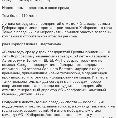
Надежность — редкость в наше время,
Тем более 110 лет!»
Лучших сотрудников предприятий отметили благодарностями
Губернатора и министерства строительства Хабаровского края.
Также в праздничном мероприятии приняли участие ветераны
компаний и строительной отрасли региона.
рвая корпоративная Спартакиада.
«В этом году сразу у трех предприятий Группы юбилеи — 110
лет «Корфовскому каменному карьеру», 50 лет – «Хабаровск
Автомосту» и 10 лет – «ДВ-БВР». Но возраст развитию не
помеха. Сегодня предприятия-юбиляры – это лидеры
строительной отрасли Дальнего Востока, идущие в ногу со
временем, применяющие новые технологии, модернизируя
производство и готовя квалифицированные кадры. И в честь
таких знаменательных дат сегодня мы проводим первое
спортивное состязание среди сотрудников предприятий», —
отметил генеральный директор АО «Корфовский каменный
карьер» Дмитрий Левин.
Получился действительно праздник спорта — болельщики
поддерживали так, что срывали голоса, а команды выступали на
грани своих возможностей. И в итоге победителем стала
команда АО «Хабаровск Автомост», второе место у