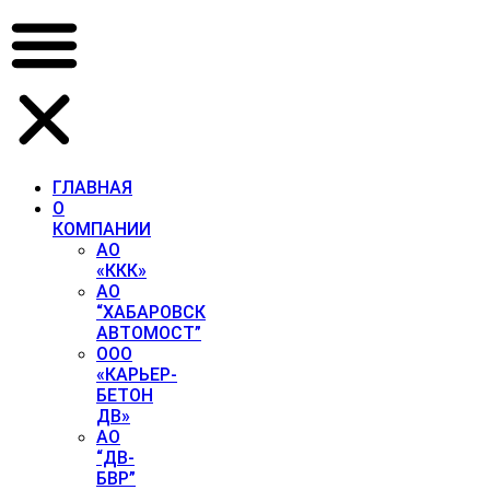
Перейти
к
содержимому
ГЛАВНАЯ
О
КОМПАНИИ
АО
«ККК»
АО
“ХАБАРОВСК
АВТОМОСТ”
ООО
«КАРЬЕР-
БЕТОН
ДВ»
АО
“ДВ-
БВР”