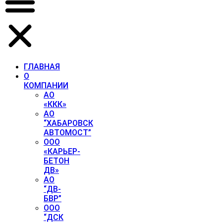
ГЛАВНАЯ
О
КОМПАНИИ
АО
«ККК»
АО
“ХАБАРОВСК
АВТОМОСТ”
ООО
«КАРЬЕР-
БЕТОН
ДВ»
АО
“ДВ-
БВР”
ООО
“ДСК